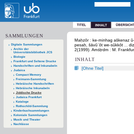
TITEL
ÜBERSICH
INHALT
SAMMLUNGEN
Maḥzôr : ke-minhag aškenaz û-še
pesaḥ, šāvûʿôt we-sûkkôt ... diz
Digitale Sammlungen
Archiv der
2(1999). Amśṭrdm : M. Frankfurṭ
Universitätsbibliothek JCS
Biologie
INHALT
Frankfurt und Seltene Drucke
Handschriften und Inkunabeln
[Ohne Titel]
Judaica
Compact Memory
Freimann-Sammlung
Hebräische Handschriften
Hebräische Inkunabeln
Jiddische Drucke
Judaica Frankfurt
Kataloge
Rothschild-Sammlung
Kinderbuchsammlungen
Koloniale Sammlungen
Musik und Theater
Nachlässe