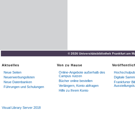
© 2026 Universitätsbibliothek Frankfurt am M
Aktuelles
Von zu Hause
Veröffentli
Neue Seiten
Online-Angebote außerhalb des
Hochschulpubl
Campus nutzen
Neuerwerbungslisten
Digitale Samm
Bücher online bestellen
Neue Datenbanken
Frankfurter Bi
Verlängern, Konto abfragen
Ausstellungsk
Führungen und Schulungen
Hilfe zu Ihrem Konto
Visual Library Server 2018