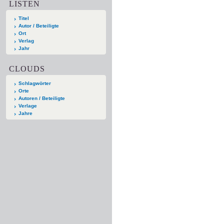
LISTEN
Titel
Autor / Beteiligte
Ort
Verlag
Jahr
CLOUDS
Schlagwörter
Orte
Autoren / Beteiligte
Verlage
Jahre