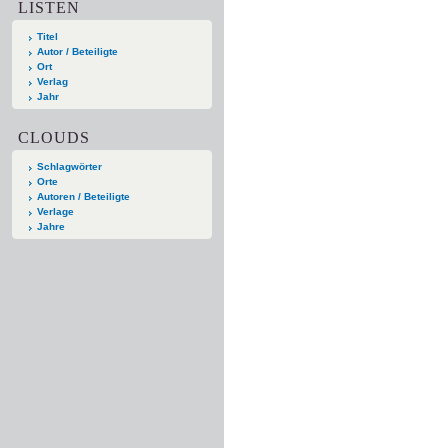
LISTEN
Titel
Autor / Beteiligte
Ort
Verlag
Jahr
CLOUDS
Schlagwörter
Orte
Autoren / Beteiligte
Verlage
Jahre