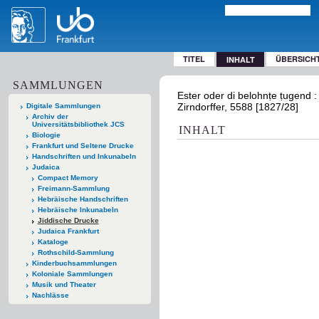
TITEL
ÜBERSICH
INHALT
SAMMLUNGEN
Ester oder di belohnṭe ṭugend : i
Zirndorffer, 5588 [1827/28]
Digitale Sammlungen
Archiv der
Universitätsbibliothek JCS
INHALT
Biologie
Frankfurt und Seltene Drucke
Handschriften und Inkunabeln
Judaica
Compact Memory
Freimann-Sammlung
Hebräische Handschriften
Hebräische Inkunabeln
Jiddische Drucke
Judaica Frankfurt
Kataloge
Rothschild-Sammlung
Kinderbuchsammlungen
Koloniale Sammlungen
Musik und Theater
Nachlässe