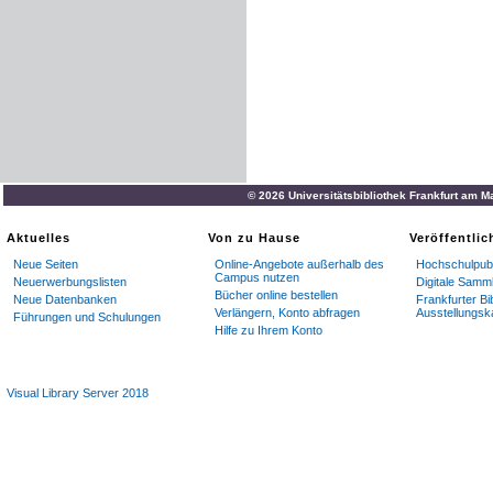
© 2026 Universitätsbibliothek Frankfurt am M
Aktuelles
Von zu Hause
Veröffentli
Neue Seiten
Online-Angebote außerhalb des
Hochschulpubl
Campus nutzen
Neuerwerbungslisten
Digitale Samm
Bücher online bestellen
Neue Datenbanken
Frankfurter Bi
Verlängern, Konto abfragen
Ausstellungsk
Führungen und Schulungen
Hilfe zu Ihrem Konto
Visual Library Server 2018