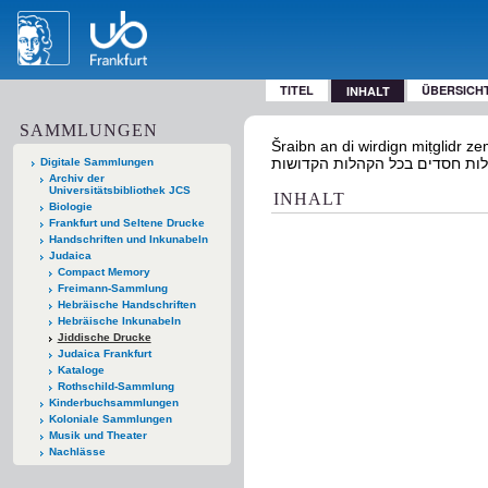
TITEL
ÜBERSICH
INHALT
SAMMLUNGEN
Šraibn an di wirdign miṭglidr zemṭlichr lebl
Digitale Sammlungen
Archiv der
Universitätsbibliothek JCS
INHALT
Biologie
Frankfurt und Seltene Drucke
Handschriften und Inkunabeln
Judaica
Compact Memory
Freimann-Sammlung
Hebräische Handschriften
Hebräische Inkunabeln
Jiddische Drucke
Judaica Frankfurt
Kataloge
Rothschild-Sammlung
Kinderbuchsammlungen
Koloniale Sammlungen
Musik und Theater
Nachlässe