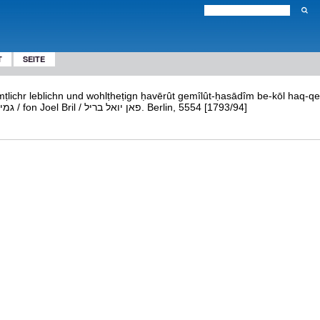
T
SEITE
ichn und wohlṭheṭign ḥavērût gemîlût-ḥasādîm be-kōl haq-qehillôt haq-qedôšôtגלידר זעמטליכר... חברות
גמילות חסדים בכל הקהלות הקדושות / fon Joel Bril / פאן יואל בריל. Berlin, 5554 [1793/94]