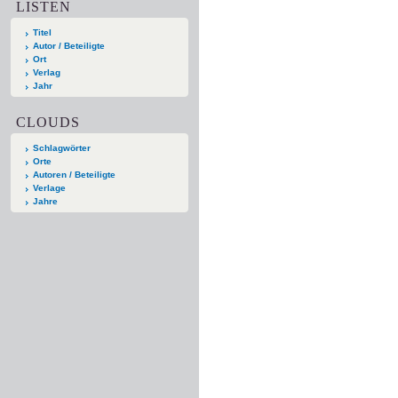
LISTEN
Titel
Autor / Beteiligte
Ort
Verlag
Jahr
CLOUDS
Schlagwörter
Orte
Autoren / Beteiligte
Verlage
Jahre