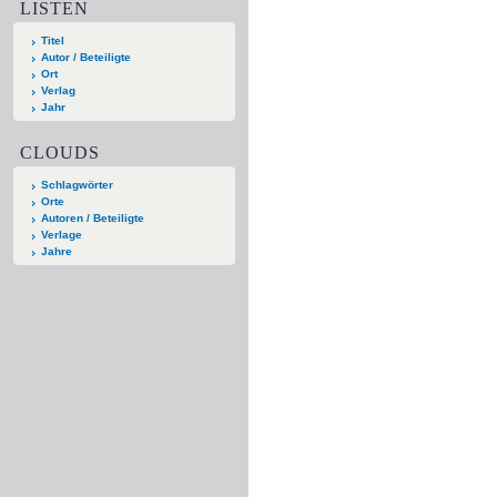
LISTEN
Titel
Autor / Beteiligte
Ort
Verlag
Jahr
CLOUDS
Schlagwörter
Orte
Autoren / Beteiligte
Verlage
Jahre