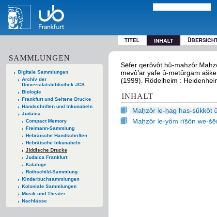
TITEL
ÜBERSICH
INHALT
SAMMLUNGEN
Sēfer qerôvôt hû-maḥzôr.Maḥzô
mevô'ār yāfe û-metûrgām aškenaz
Digitale Sammlungen
Archiv der
(1999). Rödelheim : Heidenhei
Universitätsbibliothek JCS
Biologie
INHALT
Frankfurt und Seltene Drucke
Handschriften und Inkunabeln
Maḥzôr le-ḥag has-sûkkôt û
Judaica
Maḥzôr le-yôm rîšôn we-šē
Compact Memory
Freimann-Sammlung
Hebräische Handschriften
Hebräische Inkunabeln
Jiddische Drucke
Judaica Frankfurt
Kataloge
Rothschild-Sammlung
Kinderbuchsammlungen
Koloniale Sammlungen
Musik und Theater
Nachlässe