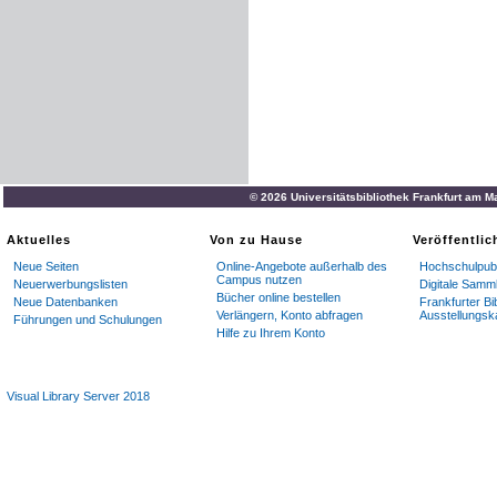
© 2026 Universitätsbibliothek Frankfurt am M
Aktuelles
Von zu Hause
Veröffentli
Neue Seiten
Online-Angebote außerhalb des
Hochschulpubl
Campus nutzen
Neuerwerbungslisten
Digitale Samm
Bücher online bestellen
Neue Datenbanken
Frankfurter Bi
Verlängern, Konto abfragen
Ausstellungsk
Führungen und Schulungen
Hilfe zu Ihrem Konto
Visual Library Server 2018