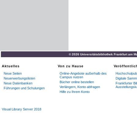
© 2026 Universitätsbibliothek Frankfurt am M
Aktuelles
Von zu Hause
Veröffentli
Neue Seiten
Online-Angebote außerhalb des
Hochschulpubl
Campus nutzen
Neuerwerbungslisten
Digitale Samm
Bücher online bestellen
Neue Datenbanken
Frankfurter Bi
Verlängern, Konto abfragen
Ausstellungsk
Führungen und Schulungen
Hilfe zu Ihrem Konto
Visual Library Server 2018