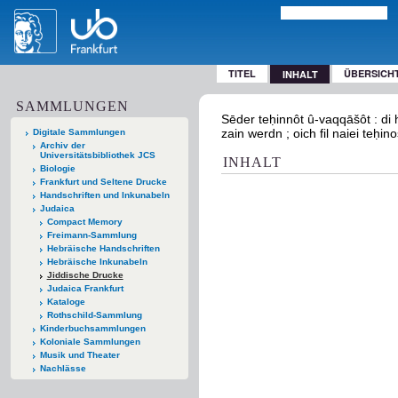
TITEL
ÜBERSICH
INHALT
SAMMLUNGEN
Sēder teḥinnôt û-vaqqāšôt : di h
zain werdn ; oich fil naiei teḥi
Digitale Sammlungen
Archiv der
Universitätsbibliothek JCS
INHALT
Biologie
Frankfurt und Seltene Drucke
Handschriften und Inkunabeln
Judaica
Compact Memory
Freimann-Sammlung
Hebräische Handschriften
Hebräische Inkunabeln
Jiddische Drucke
Judaica Frankfurt
Kataloge
Rothschild-Sammlung
Kinderbuchsammlungen
Koloniale Sammlungen
Musik und Theater
Nachlässe