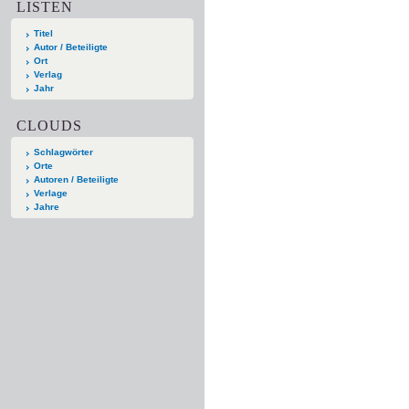
LISTEN
Titel
Autor / Beteiligte
Ort
Verlag
Jahr
CLOUDS
Schlagwörter
Orte
Autoren / Beteiligte
Verlage
Jahre