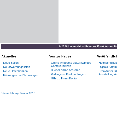
© 2026 Universitätsbibliothek Frankfurt am M
Aktuelles
Von zu Hause
Veröffentli
Neue Seiten
Online-Angebote außerhalb des
Hochschulpubl
Campus nutzen
Neuerwerbungslisten
Digitale Samm
Bücher online bestellen
Neue Datenbanken
Frankfurter Bi
Verlängern, Konto abfragen
Ausstellungsk
Führungen und Schulungen
Hilfe zu Ihrem Konto
Visual Library Server 2018