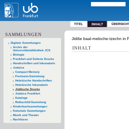
TITEL
ÜBERSICH
INHALT
SAMMLUNGEN
Jidiše baal-meloche-tzechn in Poi
Digitale Sammlungen
Archiv der
INHALT
Universitätsbibliothek JCS
Biologie
Frankfurt und Seltene Drucke
Handschriften und Inkunabeln
Judaica
Compact Memory
Freimann-Sammlung
Hebräische Handschriften
Hebräische Inkunabeln
Jiddische Drucke
Judaica Frankfurt
Kataloge
Rothschild-Sammlung
Kinderbuchsammlungen
Koloniale Sammlungen
Musik und Theater
Nachlässe