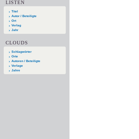
LISTEN
Titel
Autor / Beteiligte
Ort
Verlag
Jahr
CLOUDS
Schlagwörter
Orte
Autoren / Beteiligte
Verlage
Jahre