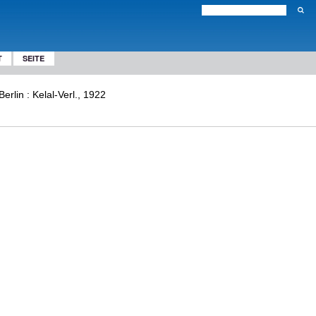
T
SEITE
 Berlin : Kelal-Verl., 1922