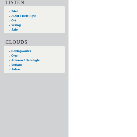
LISTEN
Titel
Autor / Beteiligte
Ort
Verlag
Jahr
CLOUDS
Schlagwörter
Orte
Autoren / Beteiligte
Verlage
Jahre