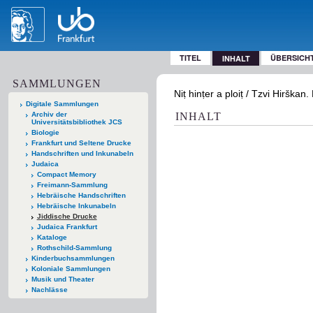
TITEL
ÜBERSICH
INHALT
SAMMLUNGEN
Niṭ hinṭer a ploiṭ / Tzvi Hirškan.
Digitale Sammlungen
Archiv der
INHALT
Universitätsbibliothek JCS
Biologie
Frankfurt und Seltene Drucke
Handschriften und Inkunabeln
Judaica
Compact Memory
Freimann-Sammlung
Hebräische Handschriften
Hebräische Inkunabeln
Jiddische Drucke
Judaica Frankfurt
Kataloge
Rothschild-Sammlung
Kinderbuchsammlungen
Koloniale Sammlungen
Musik und Theater
Nachlässe