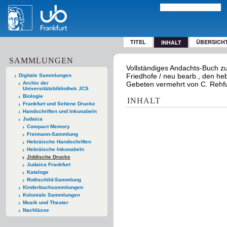
TITEL
ÜBERSICH
INHALT
SAMMLUNGEN
Vollständiges Andachts-Buch z
Friedhofe / neu bearb., den hebrä
Digitale Sammlungen
Archiv der
Gebeten vermehrt von C. Rehfu
Universitätsbibliothek JCS
Biologie
INHALT
Frankfurt und Seltene Drucke
Handschriften und Inkunabeln
Judaica
Compact Memory
Freimann-Sammlung
Hebräische Handschriften
Hebräische Inkunabeln
Jiddische Drucke
Judaica Frankfurt
Kataloge
Rothschild-Sammlung
Kinderbuchsammlungen
Koloniale Sammlungen
Musik und Theater
Nachlässe