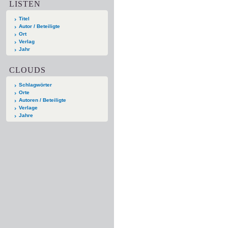
LISTEN
Titel
Autor / Beteiligte
Ort
Verlag
Jahr
CLOUDS
Schlagwörter
Orte
Autoren / Beteiligte
Verlage
Jahre