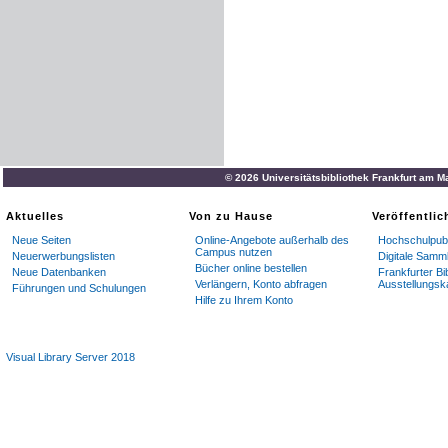
© 2026 Universitätsbibliothek Frankfurt am M
Aktuelles
Von zu Hause
Veröffentli
Neue Seiten
Online-Angebote außerhalb des
Hochschulpubl
Campus nutzen
Neuerwerbungslisten
Digitale Samm
Bücher online bestellen
Neue Datenbanken
Frankfurter Bi
Verlängern, Konto abfragen
Ausstellungsk
Führungen und Schulungen
Hilfe zu Ihrem Konto
Visual Library Server 2018