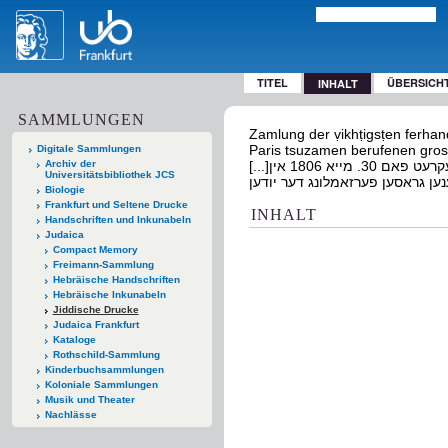
TITEL
ÜBERSICH
INHALT
SAMMLUNGEN
Zamlung der ṿikhṭigsṭen ferhan
Paris tsuzamen berufenen gros
Digitale Sammlungen
Archiv der
[...]זאמלונג דער וויכטיגסטען פערהאנדלונגען : בייא דער דורך איין קייסערליכעס דעקרעט פאם 30. מייא 1806 אין
Universitätsbibliothek JCS
Biologie
Frankfurt und Seltene Drucke
INHALT
Handschriften und Inkunabeln
Judaica
Compact Memory
Freimann-Sammlung
Hebräische Handschriften
Hebräische Inkunabeln
Jiddische Drucke
Judaica Frankfurt
Kataloge
Rothschild-Sammlung
Kinderbuchsammlungen
Koloniale Sammlungen
Musik und Theater
Nachlässe