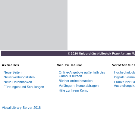
© 2026 Universitätsbibliothek Frankfurt am M
Aktuelles
Von zu Hause
Veröffentli
Neue Seiten
Online-Angebote außerhalb des
Hochschulpubl
Campus nutzen
Neuerwerbungslisten
Digitale Samm
Bücher online bestellen
Neue Datenbanken
Frankfurter Bi
Verlängern, Konto abfragen
Ausstellungsk
Führungen und Schulungen
Hilfe zu Ihrem Konto
Visual Library Server 2018