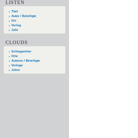
LISTEN
Titel
Autor / Beteiligte
Ort
Verlag
Jahr
CLOUDS
Schlagwörter
Orte
Autoren / Beteiligte
Verlage
Jahre