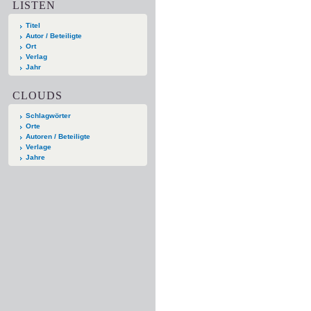
LISTEN
Titel
Autor / Beteiligte
Ort
Verlag
Jahr
CLOUDS
Schlagwörter
Orte
Autoren / Beteiligte
Verlage
Jahre