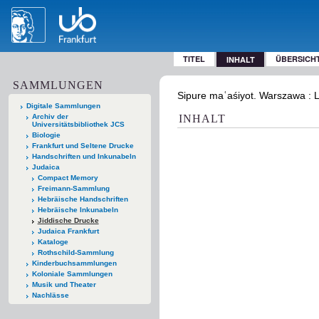
TITEL
ÜBERSICH
INHALT
SAMMLUNGEN
Sipure maʿaśiyot. Warszawa : 
Digitale Sammlungen
Archiv der
INHALT
Universitätsbibliothek JCS
Biologie
Frankfurt und Seltene Drucke
Handschriften und Inkunabeln
Judaica
Compact Memory
Freimann-Sammlung
Hebräische Handschriften
Hebräische Inkunabeln
Jiddische Drucke
Judaica Frankfurt
Kataloge
Rothschild-Sammlung
Kinderbuchsammlungen
Koloniale Sammlungen
Musik und Theater
Nachlässe