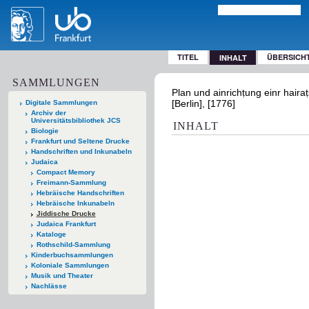
TITEL
ÜBERSICH
INHALT
SAMMLUNGEN
Plan und ainrichṭung einr hairaṭ
[Berlin], [1776]
Digitale Sammlungen
Archiv der
Universitätsbibliothek JCS
INHALT
Biologie
Frankfurt und Seltene Drucke
Handschriften und Inkunabeln
Judaica
Compact Memory
Freimann-Sammlung
Hebräische Handschriften
Hebräische Inkunabeln
Jiddische Drucke
Judaica Frankfurt
Kataloge
Rothschild-Sammlung
Kinderbuchsammlungen
Koloniale Sammlungen
Musik und Theater
Nachlässe