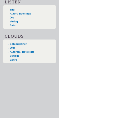
LISTEN
Titel
Autor / Beteiligte
Ort
Verlag
Jahr
CLOUDS
Schlagwörter
Orte
Autoren / Beteiligte
Verlage
Jahre