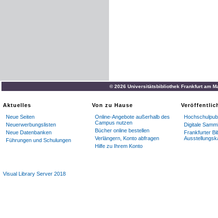
© 2026 Universitätsbibliothek Frankfurt am M
Aktuelles
Von zu Hause
Veröffentli
Neue Seiten
Online-Angebote außerhalb des
Hochschulpubl
Campus nutzen
Neuerwerbungslisten
Digitale Samm
Bücher online bestellen
Neue Datenbanken
Frankfurter Bi
Verlängern, Konto abfragen
Ausstellungsk
Führungen und Schulungen
Hilfe zu Ihrem Konto
Visual Library Server 2018