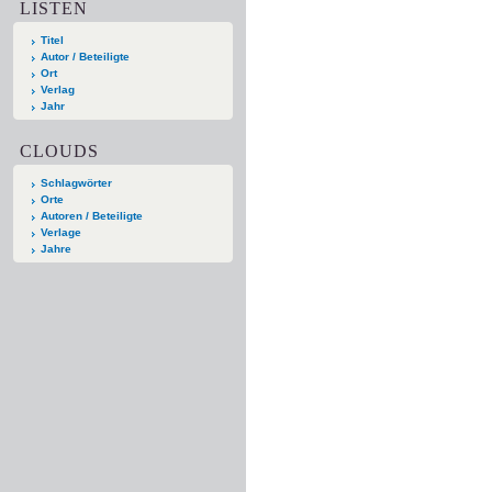
LISTEN
Titel
Autor / Beteiligte
Ort
Verlag
Jahr
CLOUDS
Schlagwörter
Orte
Autoren / Beteiligte
Verlage
Jahre