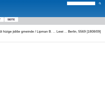
T
SEITE
 hizige jidiše gmeinde / Lipman B. ... Lewi ... Berlin, 5569 [1808/09]