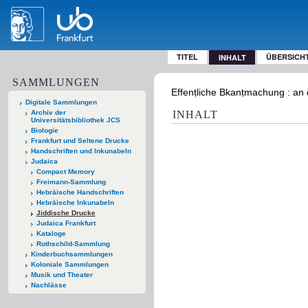
TITEL
ÜBERSICH
INHALT
SAMMLUNGEN
Effenṭliche Bkanṭmachung : an di
Digitale Sammlungen
Archiv der
INHALT
Universitätsbibliothek JCS
Biologie
Frankfurt und Seltene Drucke
Handschriften und Inkunabeln
Judaica
Compact Memory
Freimann-Sammlung
Hebräische Handschriften
Hebräische Inkunabeln
Jiddische Drucke
Judaica Frankfurt
Kataloge
Rothschild-Sammlung
Kinderbuchsammlungen
Koloniale Sammlungen
Musik und Theater
Nachlässe