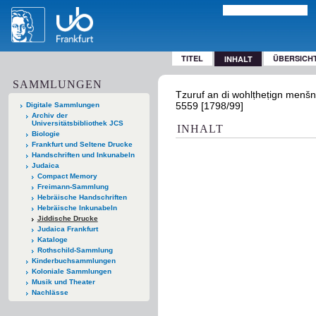
TITEL
ÜBERSICH
INHALT
SAMMLUNGEN
Tzuruf an di wohlṭheṭign menšnfr
5559 [1798/99]
Digitale Sammlungen
Archiv der
Universitätsbibliothek JCS
INHALT
Biologie
Frankfurt und Seltene Drucke
Handschriften und Inkunabeln
Judaica
Compact Memory
Freimann-Sammlung
Hebräische Handschriften
Hebräische Inkunabeln
Jiddische Drucke
Judaica Frankfurt
Kataloge
Rothschild-Sammlung
Kinderbuchsammlungen
Koloniale Sammlungen
Musik und Theater
Nachlässe