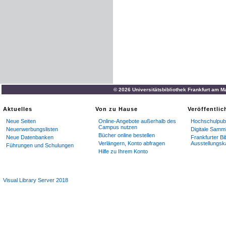
© 2026 Universitätsbibliothek Frankfurt am M
Aktuelles
Von zu Hause
Veröffentli
Neue Seiten
Online-Angebote außerhalb des
Hochschulpubl
Campus nutzen
Neuerwerbungslisten
Digitale Samm
Bücher online bestellen
Neue Datenbanken
Frankfurter Bi
Verlängern, Konto abfragen
Ausstellungsk
Führungen und Schulungen
Hilfe zu Ihrem Konto
Visual Library Server 2018