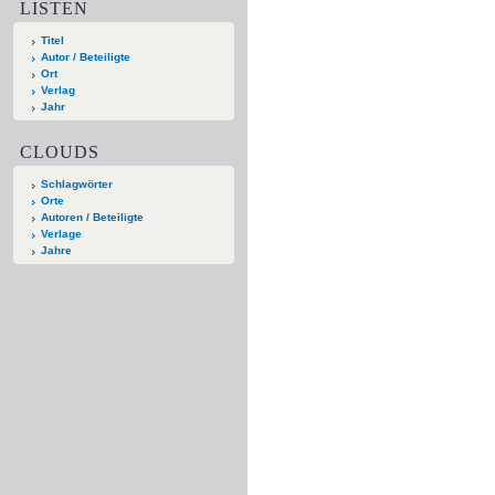
LISTEN
Titel
Autor / Beteiligte
Ort
Verlag
Jahr
CLOUDS
Schlagwörter
Orte
Autoren / Beteiligte
Verlage
Jahre