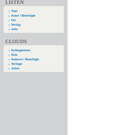
LISTEN
Titel
Autor / Beteiligte
Ort
Verlag
Jahr
CLOUDS
Schlagwörter
Orte
Autoren / Beteiligte
Verlage
Jahre