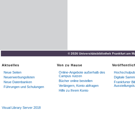
© 2026 Universitätsbibliothek Frankfurt am M
Aktuelles
Von zu Hause
Veröffentli
Neue Seiten
Online-Angebote außerhalb des
Hochschulpubl
Campus nutzen
Neuerwerbungslisten
Digitale Samm
Bücher online bestellen
Neue Datenbanken
Frankfurter Bi
Verlängern, Konto abfragen
Ausstellungsk
Führungen und Schulungen
Hilfe zu Ihrem Konto
Visual Library Server 2018