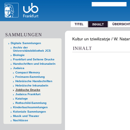
TITEL
ÜBERSICH
INHALT
SAMMLUNGEN
Kulṭur un tziwilizatzje / W. Naṭ
Digitale Sammlungen
Archiv der
INHALT
Universitätsbibliothek JCS
Biologie
Frankfurt und Seltene Drucke
Handschriften und Inkunabeln
Judaica
Compact Memory
Freimann-Sammlung
Hebräische Handschriften
Hebräische Inkunabeln
Jiddische Drucke
Judaica Frankfurt
Kataloge
Rothschild-Sammlung
Kinderbuchsammlungen
Koloniale Sammlungen
Musik und Theater
Nachlässe