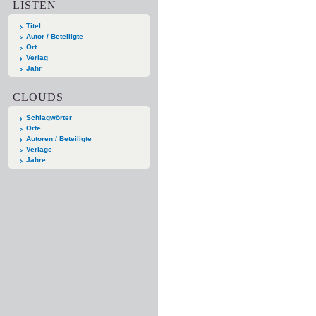
LISTEN
Titel
Autor / Beteiligte
Ort
Verlag
Jahr
CLOUDS
Schlagwörter
Orte
Autoren / Beteiligte
Verlage
Jahre