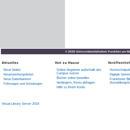
© 2026 Universitätsbibliothek Frankfurt am M
Aktuelles
Von zu Hause
Veröffentli
Neue Seiten
Online-Angebote außerhalb des
Hochschulpubl
Campus nutzen
Neuerwerbungslisten
Digitale Samm
Bücher online bestellen
Neue Datenbanken
Frankfurter Bi
Verlängern, Konto abfragen
Ausstellungsk
Führungen und Schulungen
Hilfe zu Ihrem Konto
Visual Library Server 2018