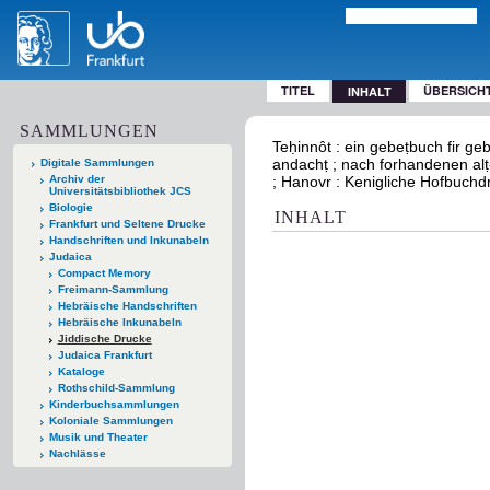
TITEL
ÜBERSICH
INHALT
SAMMLUNGEN
Teḥinnôt : ein gebeṭbuch fir ge
andachṭ ; nach forhandenen alṭ-da
Digitale Sammlungen
Archiv der
; Hanovr : Kenigliche Hofbuchd
Universitätsbibliothek JCS
Biologie
INHALT
Frankfurt und Seltene Drucke
Handschriften und Inkunabeln
Judaica
Compact Memory
Freimann-Sammlung
Hebräische Handschriften
Hebräische Inkunabeln
Jiddische Drucke
Judaica Frankfurt
Kataloge
Rothschild-Sammlung
Kinderbuchsammlungen
Koloniale Sammlungen
Musik und Theater
Nachlässe