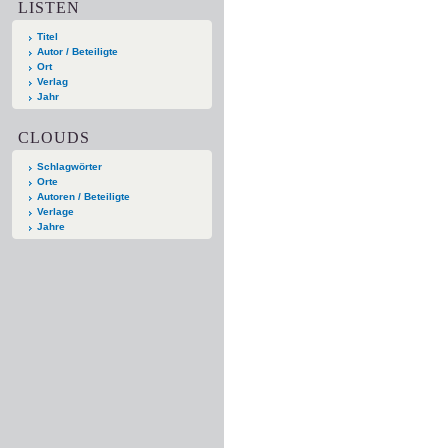
LISTEN
Titel
Autor / Beteiligte
Ort
Verlag
Jahr
CLOUDS
Schlagwörter
Orte
Autoren / Beteiligte
Verlage
Jahre