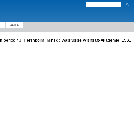
T
SEITE
kion period / J. Heršnboim. Minsk : Waisrusiše Wisnšafṭ-Akademie, 1931