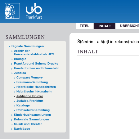
TITEL
ÜBERSICH
INHALT
SAMMLUNGEN
Šṭšedrin : a šṭeṭl in rekonsṭru
Digitale Sammlungen
Archiv der
INHALT
Universitätsbibliothek JCS
Biologie
Frankfurt und Seltene Drucke
Handschriften und Inkunabeln
Judaica
Compact Memory
Freimann-Sammlung
Hebräische Handschriften
Hebräische Inkunabeln
Jiddische Drucke
Judaica Frankfurt
Kataloge
Rothschild-Sammlung
Kinderbuchsammlungen
Koloniale Sammlungen
Musik und Theater
Nachlässe