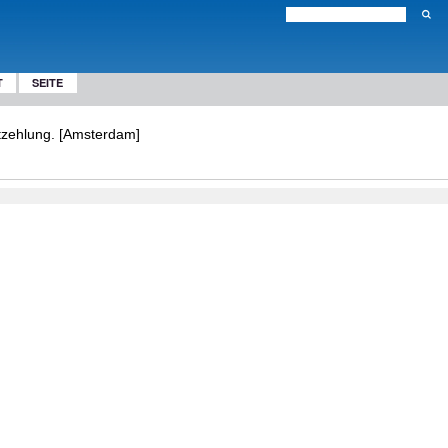
T
SEITE
ertzehlung. [Amsterdam]