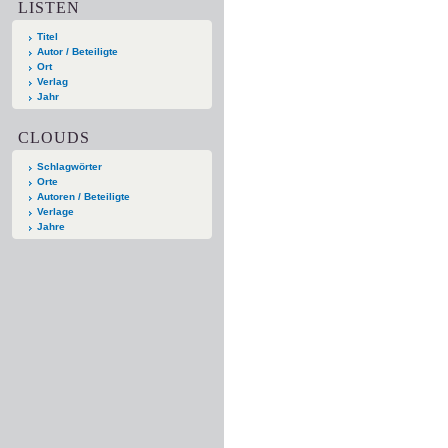
LISTEN
Titel
Autor / Beteiligte
Ort
Verlag
Jahr
CLOUDS
Schlagwörter
Orte
Autoren / Beteiligte
Verlage
Jahre