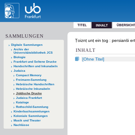
TITEL
ÜBERSICH
INHALT
SAMMLUNGEN
Ṭoiznṭ unṭ ein ṭog : persianši 
Digitale Sammlungen
Archiv der
INHALT
Universitätsbibliothek JCS
Biologie
[Ohne Titel]
Frankfurt und Seltene Drucke
Handschriften und Inkunabeln
Judaica
Compact Memory
Freimann-Sammlung
Hebräische Handschriften
Hebräische Inkunabeln
Jiddische Drucke
Judaica Frankfurt
Kataloge
Rothschild-Sammlung
Kinderbuchsammlungen
Koloniale Sammlungen
Musik und Theater
Nachlässe