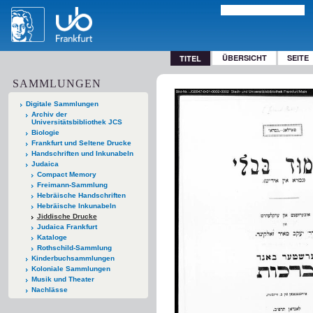
ÜBERSICHT
SEITE
TITEL
SAMMLUNGEN
Digitale Sammlungen
Archiv der
Universitätsbibliothek JCS
Biologie
Frankfurt und Seltene Drucke
Handschriften und Inkunabeln
Judaica
Compact Memory
Freimann-Sammlung
Hebräische Handschriften
Hebräische Inkunabeln
Jiddische Drucke
Judaica Frankfurt
Kataloge
Rothschild-Sammlung
Kinderbuchsammlungen
Koloniale Sammlungen
Musik und Theater
Nachlässe