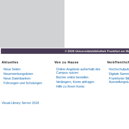
© 2026 Universitätsbibliothek Frankfurt am M
Aktuelles
Von zu Hause
Veröffentli
Neue Seiten
Online-Angebote außerhalb des
Hochschulpubl
Campus nutzen
Neuerwerbungslisten
Digitale Samm
Bücher online bestellen
Neue Datenbanken
Frankfurter Bi
Verlängern, Konto abfragen
Ausstellungsk
Führungen und Schulungen
Hilfe zu Ihrem Konto
Visual Library Server 2018