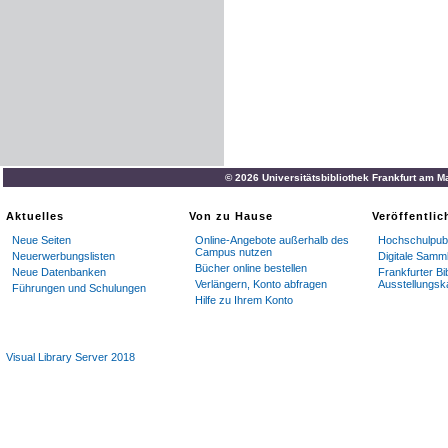
© 2026 Universitätsbibliothek Frankfurt am M
Aktuelles
Von zu Hause
Veröffentli
Neue Seiten
Online-Angebote außerhalb des
Hochschulpubl
Campus nutzen
Neuerwerbungslisten
Digitale Samm
Bücher online bestellen
Neue Datenbanken
Frankfurter Bi
Verlängern, Konto abfragen
Ausstellungsk
Führungen und Schulungen
Hilfe zu Ihrem Konto
Visual Library Server 2018