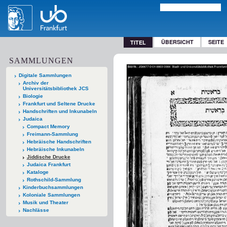
ÜBERSICHT
SEITE
TITEL
SAMMLUNGEN
Digitale Sammlungen
Archiv der
Universitätsbibliothek JCS
Biologie
Frankfurt und Seltene Drucke
Handschriften und Inkunabeln
Judaica
Compact Memory
Freimann-Sammlung
Hebräische Handschriften
Hebräische Inkunabeln
Jiddische Drucke
Judaica Frankfurt
Kataloge
Rothschild-Sammlung
Kinderbuchsammlungen
Koloniale Sammlungen
Musik und Theater
Nachlässe