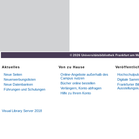
© 2026 Universitätsbibliothek Frankfurt am M
Aktuelles
Von zu Hause
Veröffentli
Neue Seiten
Online-Angebote außerhalb des
Hochschulpubl
Campus nutzen
Neuerwerbungslisten
Digitale Samm
Bücher online bestellen
Neue Datenbanken
Frankfurter Bi
Verlängern, Konto abfragen
Ausstellungsk
Führungen und Schulungen
Hilfe zu Ihrem Konto
Visual Library Server 2018