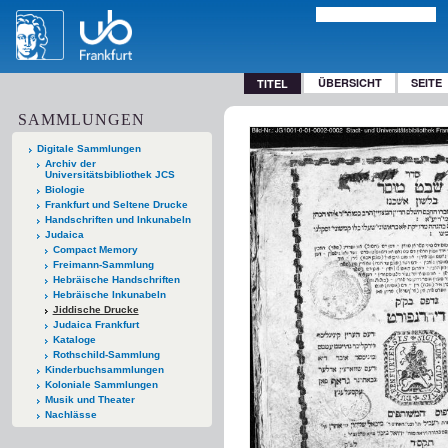
ÜBERSICHT
SEITE
TITEL
SAMMLUNGEN
Digitale Sammlungen
Archiv der
Universitätsbibliothek JCS
Biologie
Frankfurt und Seltene Drucke
Handschriften und Inkunabeln
Judaica
Compact Memory
Freimann-Sammlung
Hebräische Handschriften
Hebräische Inkunabeln
Jiddische Drucke
Judaica Frankfurt
Kataloge
Rothschild-Sammlung
Kinderbuchsammlungen
Koloniale Sammlungen
Musik und Theater
Nachlässe