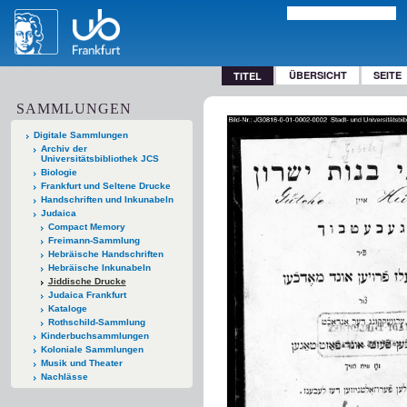
ÜBERSICHT
SEITE
TITEL
SAMMLUNGEN
Digitale Sammlungen
Archiv der
Universitätsbibliothek JCS
Biologie
Frankfurt und Seltene Drucke
Handschriften und Inkunabeln
Judaica
Compact Memory
Freimann-Sammlung
Hebräische Handschriften
Hebräische Inkunabeln
Jiddische Drucke
Judaica Frankfurt
Kataloge
Rothschild-Sammlung
Kinderbuchsammlungen
Koloniale Sammlungen
Musik und Theater
Nachlässe