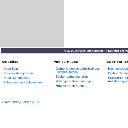
© 2026 Universitätsbibliothek Frankfurt am M
Aktuelles
Von zu Hause
Veröffentli
Neue Seiten
Online-Angebote außerhalb des
Hochschulpubl
Campus nutzen
Neuerwerbungslisten
Digitale Samm
Bücher online bestellen
Neue Datenbanken
Frankfurter Bi
Verlängern, Konto abfragen
Ausstellungsk
Führungen und Schulungen
Hilfe zu Ihrem Konto
Visual Library Server 2018