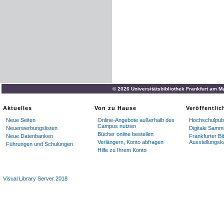
© 2026 Universitätsbibliothek Frankfurt am M
Aktuelles
Von zu Hause
Veröffentli
Neue Seiten
Online-Angebote außerhalb des
Hochschulpubl
Campus nutzen
Neuerwerbungslisten
Digitale Samm
Bücher online bestellen
Neue Datenbanken
Frankfurter Bi
Verlängern, Konto abfragen
Ausstellungsk
Führungen und Schulungen
Hilfe zu Ihrem Konto
Visual Library Server 2018