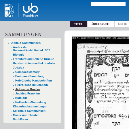
ÜBERSICHT
SEITE
TITEL
SAMMLUNGEN
Digitale Sammlungen
Archiv der
Universitätsbibliothek JCS
Biologie
Frankfurt und Seltene Drucke
Handschriften und Inkunabeln
Judaica
Compact Memory
Freimann-Sammlung
Hebräische Handschriften
Hebräische Inkunabeln
Jiddische Drucke
Judaica Frankfurt
Kataloge
Rothschild-Sammlung
Kinderbuchsammlungen
Koloniale Sammlungen
Musik und Theater
Nachlässe