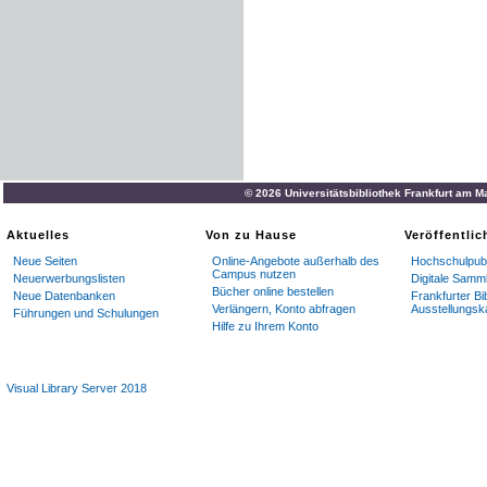
© 2026 Universitätsbibliothek Frankfurt am M
Aktuelles
Von zu Hause
Veröffentli
Neue Seiten
Online-Angebote außerhalb des
Hochschulpubl
Campus nutzen
Neuerwerbungslisten
Digitale Samm
Bücher online bestellen
Neue Datenbanken
Frankfurter Bi
Verlängern, Konto abfragen
Ausstellungsk
Führungen und Schulungen
Hilfe zu Ihrem Konto
Visual Library Server 2018