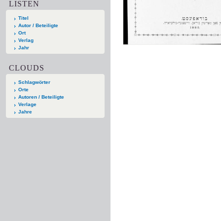
LISTEN
Titel
Autor / Beteiligte
Ort
Verlag
Jahr
CLOUDS
Schlagwörter
Orte
Autoren / Beteiligte
Verlage
Jahre