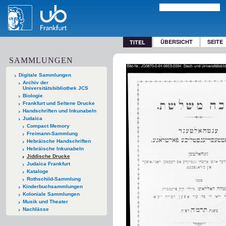
ÜBERSICHT
SEITE
TITEL
SAMMLUNGEN
Digitale Sammlungen
Archiv der
Universitätsbibliothek JCS
Biologie
Frankfurt und Seltene Drucke
Handschriften und Inkunabeln
Judaica
Compact Memory
Freimann-Sammlung
Hebräische Handschriften
Hebräische Inkunabeln
Jiddische Drucke
Judaica Frankfurt
Kataloge
Rothschild-Sammlung
Kinderbuchsammlungen
Koloniale Sammlungen
Musik und Theater
Nachlässe