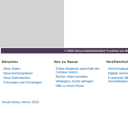
© 2026 Universitätsbibliothek Frankfurt am M
Aktuelles
Von zu Hause
Veröffentli
Neue Seiten
Online-Angebote außerhalb des
Hochschulpubl
Campus nutzen
Neuerwerbungslisten
Digitale Samm
Bücher online bestellen
Neue Datenbanken
Frankfurter Bi
Verlängern, Konto abfragen
Ausstellungsk
Führungen und Schulungen
Hilfe zu Ihrem Konto
Visual Library Server 2018