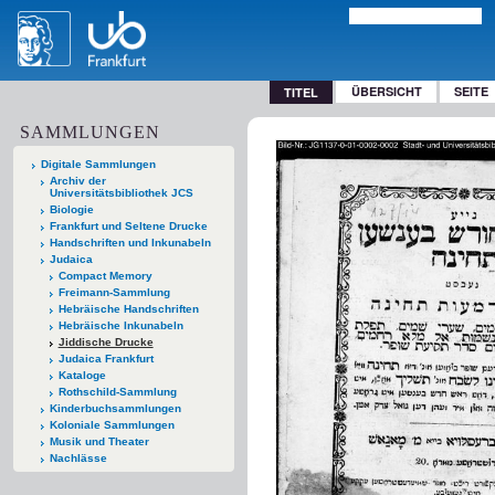
ÜBERSICHT
SEITE
TITEL
SAMMLUNGEN
Digitale Sammlungen
Archiv der
Universitätsbibliothek JCS
Biologie
Frankfurt und Seltene Drucke
Handschriften und Inkunabeln
Judaica
Compact Memory
Freimann-Sammlung
Hebräische Handschriften
Hebräische Inkunabeln
Jiddische Drucke
Judaica Frankfurt
Kataloge
Rothschild-Sammlung
Kinderbuchsammlungen
Koloniale Sammlungen
Musik und Theater
Nachlässe