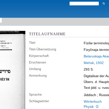
TITELAUFNAHME
Titel
Fiziše ṭerminolo
Titel-Übersetzung
Fizyčnaja tėrmina
Körperschaft
Belaruskaja Aka
Erschienen
Mehsk
,
1932
Umfang
293 S.
Anmerkung
Digitalisat der 
Übers. d. Haupt
Text jidd. u. russ
Sprache
Jiddisch ; Russi
Schlagwörter
Wörterbuch
Physik