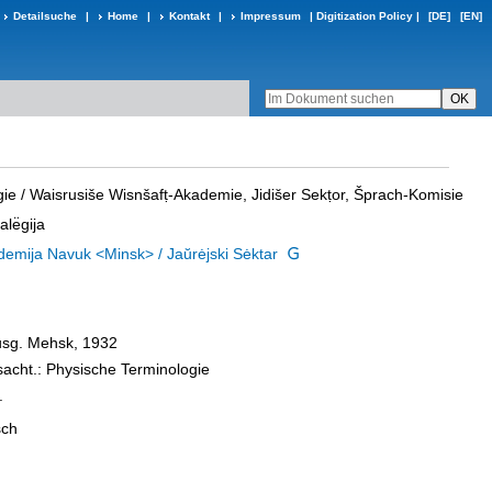
Detailsuche
|
Home
|
Kontakt
|
Impressum
|
Digitization Policy
|
[DE]
[EN]
gie
/ Waisrusiše Wisnšafṭ-Akademie, Jidišer Sekṭor, Šprach-Komisie
le͏̈gija
demija Navuk <Minsk> / Jaŭrėjski Sėktar
Ausg. Mehsk, 1932
sacht.: Physische Terminologie
.
sch