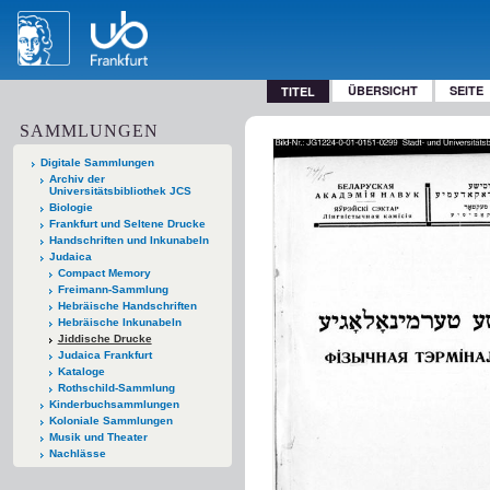
ÜBERSICHT
SEITE
TITEL
SAMMLUNGEN
Digitale Sammlungen
Archiv der
Universitätsbibliothek JCS
Biologie
Frankfurt und Seltene Drucke
Handschriften und Inkunabeln
Judaica
Compact Memory
Freimann-Sammlung
Hebräische Handschriften
Hebräische Inkunabeln
Jiddische Drucke
Judaica Frankfurt
Kataloge
Rothschild-Sammlung
Kinderbuchsammlungen
Koloniale Sammlungen
Musik und Theater
Nachlässe