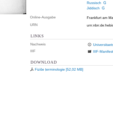
Russisch
Jiddisch
Online-Ausgabe
Frankfurt am Mai
URN
urn:nbn:de:hebi
LINKS
Nachweis
Universitaet
IIIF
IIIF-Manifes
DOWNLOAD
Fiziše ṭerminologie
[
52,02 MB
]