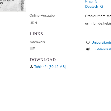
Frau
Deutsch
Online-Ausgabe
Frankfurt am Mai
URN
urn:nbn:de:hebi
LINKS
Nachweis
Universitaet
IIIF
IIIF-Manifes
DOWNLOAD
Teḥinnôt
[
30,42 MB
]