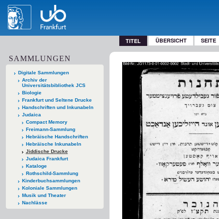
ÜBERSICHT
SEITE
TITEL
SAMMLUNGEN
Digitale Sammlungen
Archiv der
Universitätsbibliothek JCS
Biologie
Frankfurt und Seltene Drucke
Handschriften und Inkunabeln
Judaica
Compact Memory
Freimann-Sammlung
Hebräische Handschriften
Hebräische Inkunabeln
Jiddische Drucke
Judaica Frankfurt
Kataloge
Rothschild-Sammlung
Kinderbuchsammlungen
Koloniale Sammlungen
Musik und Theater
Nachlässe