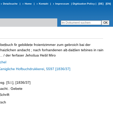
Detailsuche
|
Home
|
Kontakt
|
Impressum
|
Digitization Policy
|
[DE]
[EN]
ebeṭbuch fir gebildeṭe froientzimmer zum gebroich bai der
 haizlichen andachṭ ; nach forhandenen alṭ-daiṭšen teḥines in rain
..
/ der ferfaser Jehošua Hešil Miro
chel
Kenigliche Hofbuchdrukkerei
,
5597 [1836/37]
sg. [S.l.], [1836/37]
sacht.: Gebete
Schrift
tsch