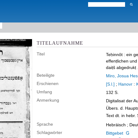
TITELAUFNAHME
Titel
Teḥinnôt
:
ein g
effenṭlichen und
daiṭš abgedrukṭ .
Beteiligte
Miro, Josua Hes
Erschienen
[S.l.]
;
Hanovr
:
Umfang
132 S.
Anmerkung
Digitalisat der Au
Übers. d. Haupt
Text dt. in hebr. 
Sprache
Hebräisch ; Deu
Schlagwörter
Bittgebet