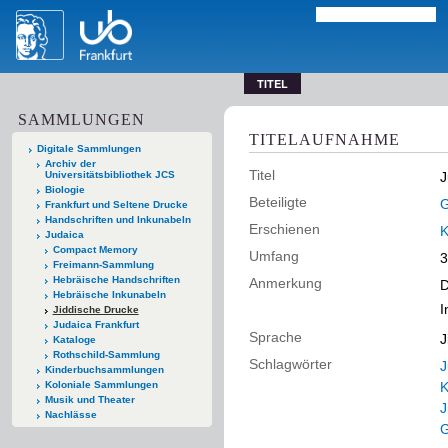
TITEL
SAMMLUNGEN
TITELAUFNAHME
Digitale Sammlungen
Archiv der
Titel
Universitätsbibliothek JCS
J
Biologie
Beteiligte
G
Frankfurt und Seltene Drucke
Handschriften und Inkunabeln
Erschienen
Judaica
Compact Memory
Umfang
3
Freimann-Sammlung
Hebräische Handschriften
Anmerkung
D
Hebräische Inkunabeln
I
Jiddische Drucke
Judaica Frankfurt
Sprache
J
Kataloge
Rothschild-Sammlung
Schlagwörter
J
Kinderbuchsammlungen
Koloniale Sammlungen
Musik und Theater
J
Nachlässe
G