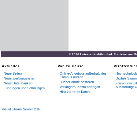
© 2026 Universitätsbibliothek Frankfurt am M
Aktuelles
Von zu Hause
Veröffentli
Neue Seiten
Online-Angebote außerhalb des
Hochschulpubl
Campus nutzen
Neuerwerbungslisten
Digitale Samm
Bücher online bestellen
Neue Datenbanken
Frankfurter Bi
Verlängern, Konto abfragen
Ausstellungsk
Führungen und Schulungen
Hilfe zu Ihrem Konto
Visual Library Server 2018