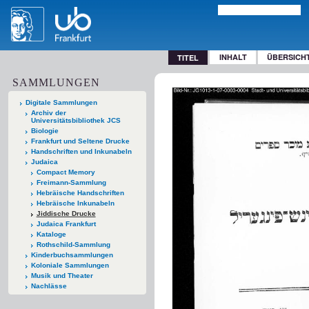
INHALT
ÜBERSICH
TITEL
SAMMLUNGEN
Digitale Sammlungen
Archiv der
Universitätsbibliothek JCS
Biologie
Frankfurt und Seltene Drucke
Handschriften und Inkunabeln
Judaica
Compact Memory
Freimann-Sammlung
Hebräische Handschriften
Hebräische Inkunabeln
Jiddische Drucke
Judaica Frankfurt
Kataloge
Rothschild-Sammlung
Kinderbuchsammlungen
Koloniale Sammlungen
Musik und Theater
Nachlässe