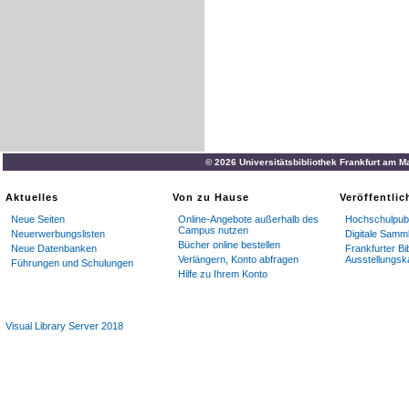
© 2026 Universitätsbibliothek Frankfurt am M
Aktuelles
Von zu Hause
Veröffentli
Neue Seiten
Online-Angebote außerhalb des
Hochschulpubl
Campus nutzen
Neuerwerbungslisten
Digitale Samm
Bücher online bestellen
Neue Datenbanken
Frankfurter Bi
Verlängern, Konto abfragen
Ausstellungsk
Führungen und Schulungen
Hilfe zu Ihrem Konto
Visual Library Server 2018