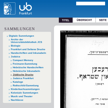
ÜBERSICHT
SEITE
TITEL
SAMMLUNGEN
Digitale Sammlungen
Archiv der
Universitätsbibliothek JCS
Biologie
Frankfurt und Seltene Drucke
Handschriften und Inkunabeln
Judaica
Compact Memory
Freimann-Sammlung
Hebräische Handschriften
Hebräische Inkunabeln
Jiddische Drucke
Judaica Frankfurt
Kataloge
Rothschild-Sammlung
Kinderbuchsammlungen
Koloniale Sammlungen
Musik und Theater
Nachlässe