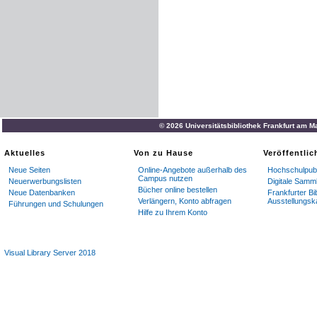
© 2026 Universitätsbibliothek Frankfurt am M
Aktuelles
Von zu Hause
Veröffentli
Neue Seiten
Online-Angebote außerhalb des
Hochschulpubl
Campus nutzen
Neuerwerbungslisten
Digitale Samm
Bücher online bestellen
Neue Datenbanken
Frankfurter Bi
Verlängern, Konto abfragen
Ausstellungsk
Führungen und Schulungen
Hilfe zu Ihrem Konto
Visual Library Server 2018