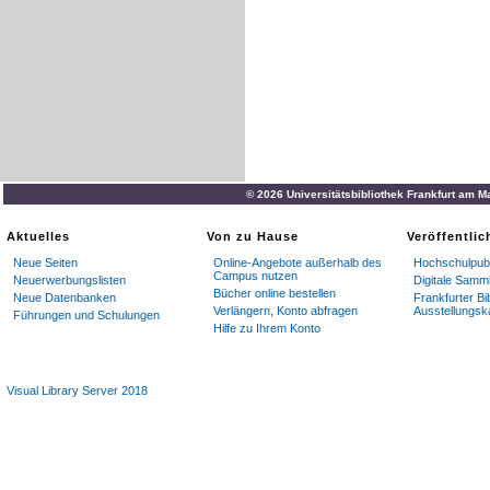
© 2026 Universitätsbibliothek Frankfurt am M
Aktuelles
Von zu Hause
Veröffentli
Neue Seiten
Online-Angebote außerhalb des
Hochschulpubl
Campus nutzen
Neuerwerbungslisten
Digitale Samm
Bücher online bestellen
Neue Datenbanken
Frankfurter Bi
Verlängern, Konto abfragen
Ausstellungsk
Führungen und Schulungen
Hilfe zu Ihrem Konto
Visual Library Server 2018