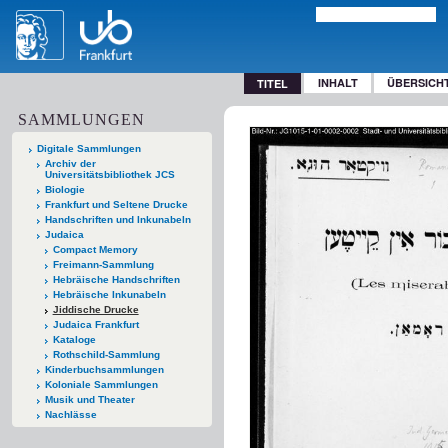
INHALT
ÜBERSICH
TITEL
SAMMLUNGEN
Digitale Sammlungen
Archiv der
Universitätsbibliothek JCS
Biologie
Frankfurt und Seltene Drucke
Handschriften und Inkunabeln
Judaica
Compact Memory
Freimann-Sammlung
Hebräische Handschriften
Hebräische Inkunabeln
Jiddische Drucke
Judaica Frankfurt
Kataloge
Rothschild-Sammlung
Kinderbuchsammlungen
Koloniale Sammlungen
Musik und Theater
Nachlässe