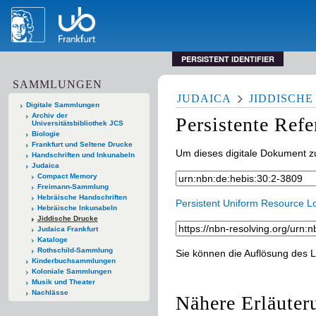
PERSISTENT IDENTIFIER
SAMMLUNGEN
JUDAICA
JIDDISCH
Digitale Sammlungen
Archiv der
Persistente Ref
Universitätsbibliothek JCS
Biologie
Frankfurt und Seltene Drucke
Um dieses digitale Dokument zu
Handschriften und Inkunabeln
Judaica
Compact Memory
Freimann-Sammlung
Hebräische Handschriften
Persistent Uniform Resource L
Hebräische Inkunabeln
Jiddische Drucke
Judaica Frankfurt
Kataloge
Rothschild-Sammlung
Sie können die Auflösung des L
Kinderbuchsammlungen
Koloniale Sammlungen
Musik und Theater
Nachlässe
Nähere Erläuter