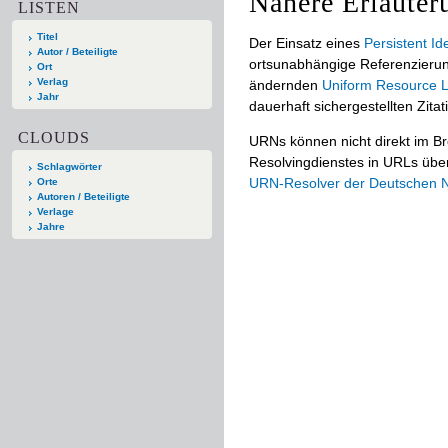
Nähere Erläuter
LISTEN
Titel
Der Einsatz eines
Persistent Ide
Autor / Beteiligte
ortsunabhängige Referenzierun
Ort
Verlag
ändernden
Uniform Resource L
Jahr
dauerhaft sichergestellten Zitat
CLOUDS
URNs können nicht direkt im B
Resolvingdienstes in URLs übers
Schlagwörter
URN-Resolver der Deutschen Na
Orte
Autoren / Beteiligte
Verlage
Jahre