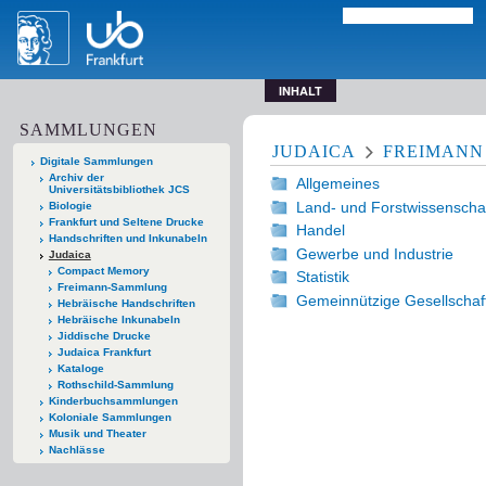
INHALT
SAMMLUNGEN
JUDAICA
FREIMANN
Digitale Sammlungen
Archiv der
Allgemeines
Universitätsbibliothek JCS
Land- und Forstwissenscha
Biologie
Frankfurt und Seltene Drucke
Handel
Handschriften und Inkunabeln
Gewerbe und Industrie
Judaica
Compact Memory
Statistik
Freimann-Sammlung
Gemeinnützige Gesellschaft
Hebräische Handschriften
Hebräische Inkunabeln
Jiddische Drucke
Judaica Frankfurt
Kataloge
Rothschild-Sammlung
Kinderbuchsammlungen
Koloniale Sammlungen
Musik und Theater
Nachlässe