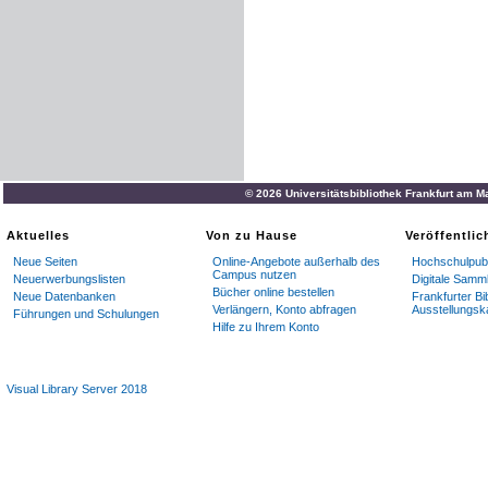
© 2026 Universitätsbibliothek Frankfurt am M
Aktuelles
Von zu Hause
Veröffentli
Neue Seiten
Online-Angebote außerhalb des
Hochschulpubl
Campus nutzen
Neuerwerbungslisten
Digitale Samm
Bücher online bestellen
Neue Datenbanken
Frankfurter Bi
Verlängern, Konto abfragen
Ausstellungsk
Führungen und Schulungen
Hilfe zu Ihrem Konto
Visual Library Server 2018