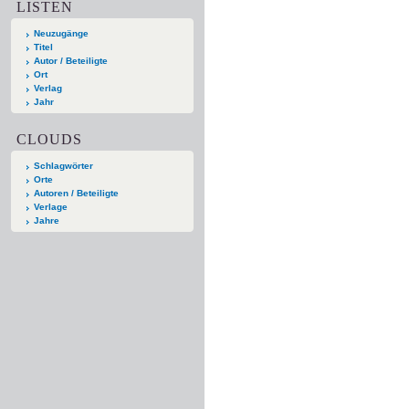
LISTEN
Neuzugänge
Titel
Autor / Beteiligte
Ort
Verlag
Jahr
CLOUDS
Schlagwörter
Orte
Autoren / Beteiligte
Verlage
Jahre