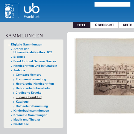
ÜBERSICHT
SEITE
TITEL
SAMMLUNGEN
Digitale Sammlungen
Archiv der
Universitätsbibliothek JCS
Biologie
Frankfurt und Seltene Drucke
Handschriften und Inkunabeln
Judaica
Compact Memory
Freimann-Sammlung
Hebräische Handschriften
Hebräische Inkunabeln
Jiddische Drucke
Judaica Frankfurt
Kataloge
Rothschild-Sammlung
Kinderbuchsammlungen
Koloniale Sammlungen
Musik und Theater
Nachlässe