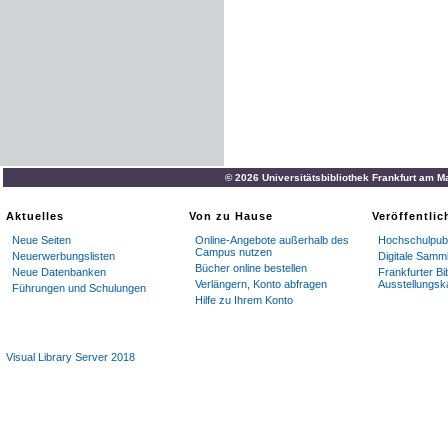
© 2026 Universitätsbibliothek Frankfurt am M
Aktuelles
Von zu Hause
Veröffentli
Neue Seiten
Online-Angebote außerhalb des
Hochschulpubl
Campus nutzen
Neuerwerbungslisten
Digitale Samm
Bücher online bestellen
Neue Datenbanken
Frankfurter Bi
Verlängern, Konto abfragen
Ausstellungsk
Führungen und Schulungen
Hilfe zu Ihrem Konto
Visual Library Server 2018