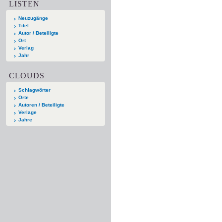
LISTEN
Neuzugänge
Titel
Autor / Beteiligte
Ort
Verlag
Jahr
CLOUDS
Schlagwörter
Orte
Autoren / Beteiligte
Verlage
Jahre