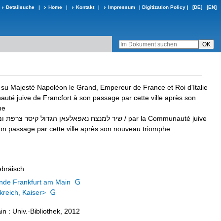
Detailsuche
|
Home
|
Kontakt
|
Impressum
|
Digitization Policy
|
[DE]
[EN]
 su Majesté Napoléon le Grand, Empereur de France et Roi d'Italie
uté juive de Francfort à son passage par cette ville après son
he
שיר למנצח נאפאלעאן הגדול קיסר צרפת ומ
/ par la Communauté juive
son passage par cette ville après son nouveau triomphe
ebräisch
nde Frankfurt am Main
reich, Kaiser>
n : Univ.-Bibliothek, 2012