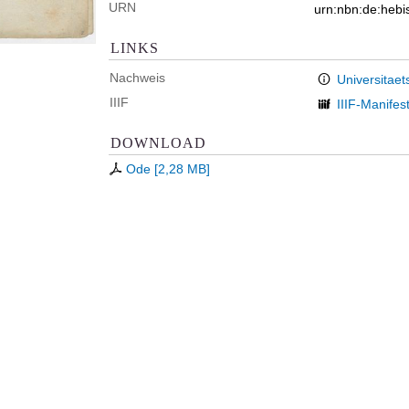
URN
urn:nbn:de:heb
LINKS
Nachweis
Universitaet
IIIF
IIIF-Manifes
DOWNLOAD
Ode
[
2,28 MB
]