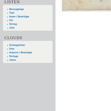
LISTEN
Neuzugänge
Titel
Autor / Beteiligte
Ort
Verlag
Jahr
CLOUDS
Schlagwörter
Orte
Autoren / Beteiligte
Verlage
Jahre