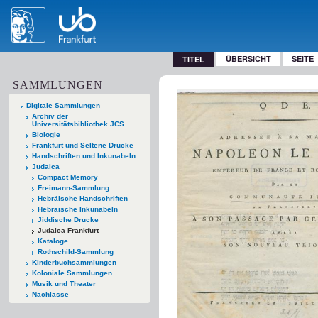
ÜBERSICHT
SEITE
TITEL
SAMMLUNGEN
Digitale Sammlungen
Archiv der
Universitätsbibliothek JCS
Biologie
Frankfurt und Seltene Drucke
Handschriften und Inkunabeln
Judaica
Compact Memory
Freimann-Sammlung
Hebräische Handschriften
Hebräische Inkunabeln
Jiddische Drucke
Judaica Frankfurt
Kataloge
Rothschild-Sammlung
Kinderbuchsammlungen
Koloniale Sammlungen
Musik und Theater
Nachlässe