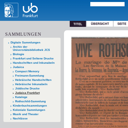
ÜBERSICHT
SEITE
TITEL
SAMMLUNGEN
Digitale Sammlungen
Archiv der
Universitätsbibliothek JCS
Biologie
Frankfurt und Seltene Drucke
Handschriften und Inkunabeln
Judaica
Compact Memory
Freimann-Sammlung
Hebräische Handschriften
Hebräische Inkunabeln
Jiddische Drucke
Judaica Frankfurt
Kataloge
Rothschild-Sammlung
Kinderbuchsammlungen
Koloniale Sammlungen
Musik und Theater
Nachlässe