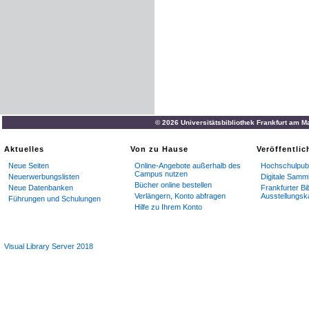
© 2026 Universitätsbibliothek Frankfurt am M
Aktuelles
Von zu Hause
Veröffentli
Neue Seiten
Online-Angebote außerhalb des
Hochschulpubl
Campus nutzen
Neuerwerbungslisten
Digitale Samm
Bücher online bestellen
Neue Datenbanken
Frankfurter Bi
Verlängern, Konto abfragen
Ausstellungsk
Führungen und Schulungen
Hilfe zu Ihrem Konto
Visual Library Server 2018