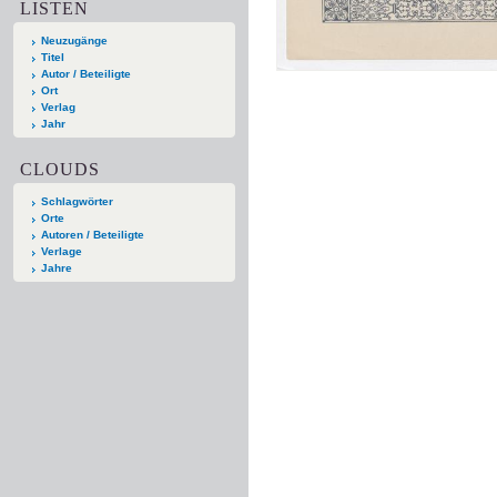
LISTEN
Neuzugänge
Titel
Autor / Beteiligte
Ort
Verlag
Jahr
CLOUDS
Schlagwörter
Orte
Autoren / Beteiligte
Verlage
Jahre