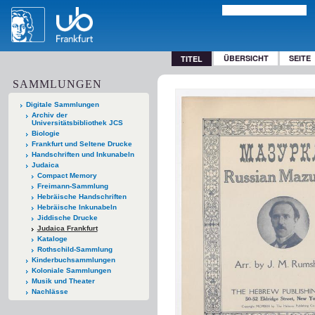
ÜBERSICHT
SEITE
TITEL
SAMMLUNGEN
Digitale Sammlungen
Archiv der
Universitätsbibliothek JCS
Biologie
Frankfurt und Seltene Drucke
Handschriften und Inkunabeln
Judaica
Compact Memory
Freimann-Sammlung
Hebräische Handschriften
Hebräische Inkunabeln
Jiddische Drucke
Judaica Frankfurt
Kataloge
Rothschild-Sammlung
Kinderbuchsammlungen
Koloniale Sammlungen
Musik und Theater
Nachlässe