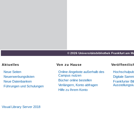
© 2026 Universitätsbibliothek Frankfurt am M
Aktuelles
Von zu Hause
Veröffentli
Neue Seiten
Online-Angebote außerhalb des
Hochschulpubl
Campus nutzen
Neuerwerbungslisten
Digitale Samm
Bücher online bestellen
Neue Datenbanken
Frankfurter Bi
Verlängern, Konto abfragen
Ausstellungsk
Führungen und Schulungen
Hilfe zu Ihrem Konto
Visual Library Server 2018