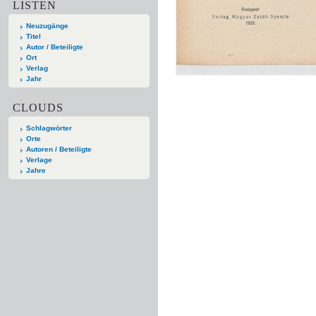
LISTEN
Neuzugänge
Titel
Autor / Beteiligte
Ort
Verlag
Jahr
CLOUDS
Schlagwörter
Orte
Autoren / Beteiligte
Verlage
Jahre