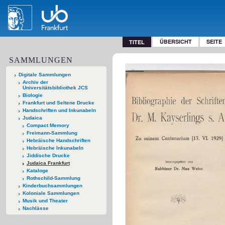
ÜBERSICHT
SEITE
TITEL
SAMMLUNGEN
Digitale Sammlungen
Archiv der
Universitätsbibliothek JCS
Biologie
Frankfurt und Seltene Drucke
Handschriften und Inkunabeln
Judaica
Compact Memory
Freimann-Sammlung
Hebräische Handschriften
Hebräische Inkunabeln
Jiddische Drucke
Judaica Frankfurt
Kataloge
Rothschild-Sammlung
Kinderbuchsammlungen
Koloniale Sammlungen
Musik und Theater
Nachlässe