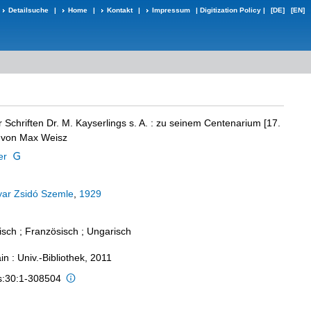
Detailsuche
|
Home
|
Kontakt
|
Impressum
|
Digitization Policy
|
[DE]
[EN]
 Schriften Dr. M. Kayserlings s. A.
:
zu seinem Centenarium [17.
. von Max Weisz
er
ar Zsidó Szemle
,
1929
isch ; Französisch ; Ungarisch
n : Univ.-Bibliothek, 2011
is:30:1-308504