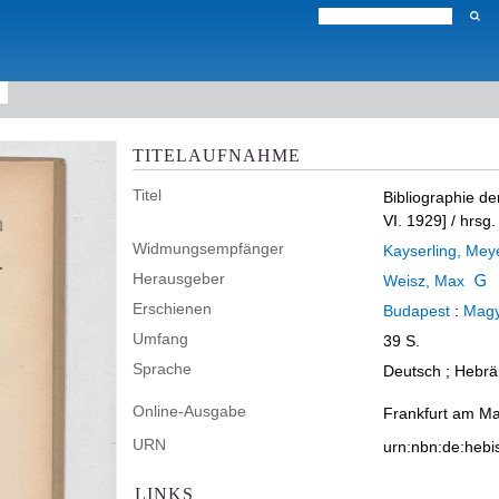
TITELAUFNAHME
Titel
Bibliographie der
VI. 1929]
/ hrsg
Widmungsempfänger
Kayserling, Mey
Herausgeber
Weisz, Max
Erschienen
Budapest
:
Magy
Umfang
39 S.
Sprache
Deutsch ; Hebrä
Online-Ausgabe
Frankfurt am Mai
URN
urn:nbn:de:heb
LINKS