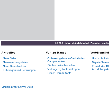
© 2026 Universitätsbibliothek Frankfurt am M
Aktuelles
Von zu Hause
Veröffentli
Neue Seiten
Online-Angebote außerhalb des
Hochschulpubl
Campus nutzen
Neuerwerbungslisten
Digitale Samm
Bücher online bestellen
Neue Datenbanken
Frankfurter Bi
Verlängern, Konto abfragen
Ausstellungsk
Führungen und Schulungen
Hilfe zu Ihrem Konto
Visual Library Server 2018