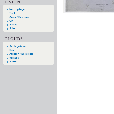
LISTEN
Neuzugänge
Titel
Autor / Beteiligte
Ort
Verlag
Jahr
CLOUDS
Schlagwörter
Orte
Autoren / Beteiligte
Verlage
Jahre