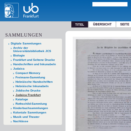
ÜBERSICHT
SEITE
TITEL
SAMMLUNGEN
Digitale Sammlungen
Archiv der
Universitätsbibliothek JCS
Biologie
Frankfurt und Seltene Drucke
Handschriften und Inkunabeln
Judaica
Compact Memory
Freimann-Sammlung
Hebräische Handschriften
Hebräische Inkunabeln
Jiddische Drucke
Judaica Frankfurt
Kataloge
Rothschild-Sammlung
Kinderbuchsammlungen
Koloniale Sammlungen
Musik und Theater
Nachlässe