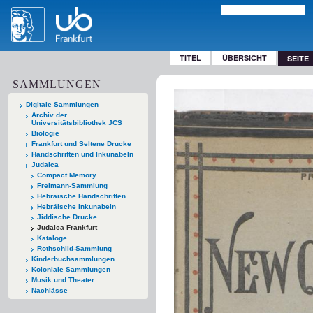
TITEL
ÜBERSICHT
SEITE
SAMMLUNGEN
Digitale Sammlungen
Archiv der
Universitätsbibliothek JCS
Biologie
Frankfurt und Seltene Drucke
Handschriften und Inkunabeln
Judaica
Compact Memory
Freimann-Sammlung
Hebräische Handschriften
Hebräische Inkunabeln
Jiddische Drucke
Judaica Frankfurt
Kataloge
Rothschild-Sammlung
Kinderbuchsammlungen
Koloniale Sammlungen
Musik und Theater
Nachlässe