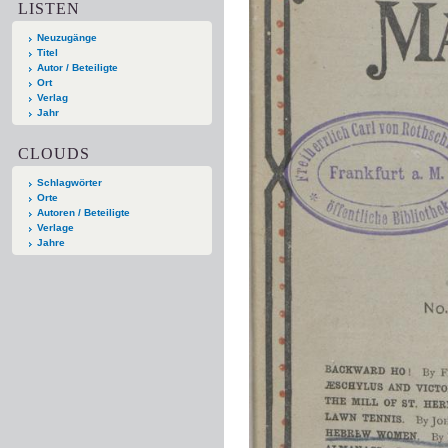
LISTEN
Neuzugänge
Titel
Autor / Beteiligte
Ort
Verlag
Jahr
CLOUDS
Schlagwörter
Orte
Autoren / Beteiligte
Verlage
Jahre