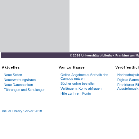
© 2026 Universitätsbibliothek Frankfurt am M
Aktuelles
Von zu Hause
Veröffentli
Neue Seiten
Online-Angebote außerhalb des
Hochschulpubl
Campus nutzen
Neuerwerbungslisten
Digitale Samm
Bücher online bestellen
Neue Datenbanken
Frankfurter Bi
Verlängern, Konto abfragen
Ausstellungsk
Führungen und Schulungen
Hilfe zu Ihrem Konto
Visual Library Server 2018