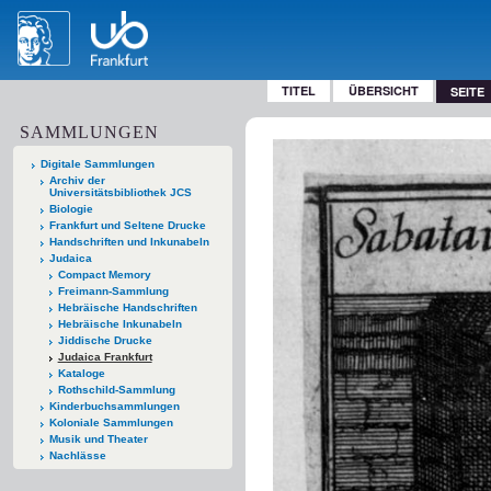
TITEL
ÜBERSICHT
SEITE
SAMMLUNGEN
Digitale Sammlungen
Archiv der
Universitätsbibliothek JCS
Biologie
Frankfurt und Seltene Drucke
Handschriften und Inkunabeln
Judaica
Compact Memory
Freimann-Sammlung
Hebräische Handschriften
Hebräische Inkunabeln
Jiddische Drucke
Judaica Frankfurt
Kataloge
Rothschild-Sammlung
Kinderbuchsammlungen
Koloniale Sammlungen
Musik und Theater
Nachlässe