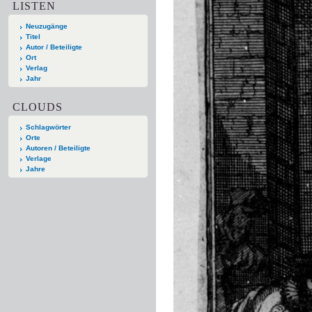
LISTEN
Neuzugänge
Titel
Autor / Beteiligte
Ort
Verlag
Jahr
CLOUDS
Schlagwörter
Orte
Autoren / Beteiligte
Verlage
Jahre