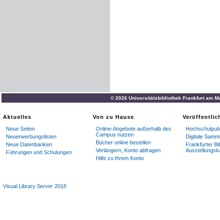
© 2026 Universitätsbibliothek Frankfurt am M
Aktuelles
Von zu Hause
Veröffentli
Neue Seiten
Online-Angebote außerhalb des
Hochschulpubl
Campus nutzen
Neuerwerbungslisten
Digitale Samm
Bücher online bestellen
Neue Datenbanken
Frankfurter Bi
Verlängern, Konto abfragen
Ausstellungsk
Führungen und Schulungen
Hilfe zu Ihrem Konto
Visual Library Server 2018