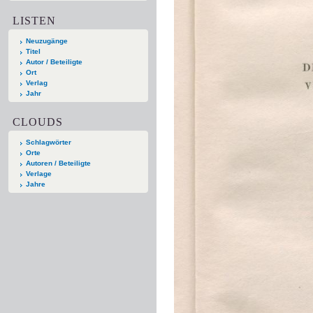
LISTEN
Neuzugänge
Titel
Autor / Beteiligte
Ort
Verlag
Jahr
CLOUDS
Schlagwörter
Orte
Autoren / Beteiligte
Verlage
Jahre