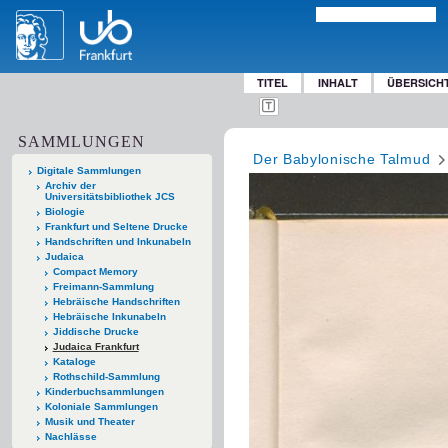
TITEL
INHALT
ÜBERSICH
SAMMLUNGEN
Der Babylonische Talmud
Digitale Sammlungen
Archiv der
Universitätsbibliothek JCS
Biologie
Frankfurt und Seltene Drucke
Handschriften und Inkunabeln
Judaica
Compact Memory
Freimann-Sammlung
Hebräische Handschriften
Hebräische Inkunabeln
Jiddische Drucke
Judaica Frankfurt
Kataloge
Rothschild-Sammlung
Kinderbuchsammlungen
Koloniale Sammlungen
Musik und Theater
Nachlässe