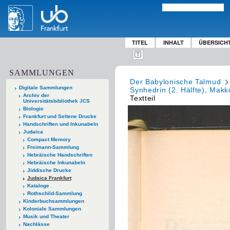
TITEL
INHALT
ÜBERSICH
SAMMLUNGEN
Der Babylonische Talmud
Digitale Sammlungen
Synhedrin (2. Hälfte), Makk
Archiv der
Textteil
Universitätsbibliothek JCS
Biologie
Frankfurt und Seltene Drucke
Handschriften und Inkunabeln
Judaica
Compact Memory
Freimann-Sammlung
Hebräische Handschriften
Hebräische Inkunabeln
Jiddische Drucke
Judaica Frankfurt
Kataloge
Rothschild-Sammlung
Kinderbuchsammlungen
Koloniale Sammlungen
Musik und Theater
Nachlässe