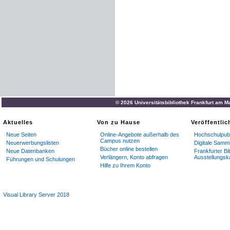
© 2026 Universitätsbibliothek Frankfurt am M
Aktuelles
Von zu Hause
Veröffentli
Neue Seiten
Online-Angebote außerhalb des
Hochschulpubl
Campus nutzen
Neuerwerbungslisten
Digitale Samm
Bücher online bestellen
Neue Datenbanken
Frankfurter Bi
Verlängern, Konto abfragen
Ausstellungsk
Führungen und Schulungen
Hilfe zu Ihrem Konto
Visual Library Server 2018