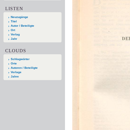
LISTEN
Neuzugänge
Titel
Autor / Beteiligte
Ort
Verlag
Jahr
CLOUDS
Schlagwörter
Orte
Autoren / Beteiligte
Verlage
Jahre