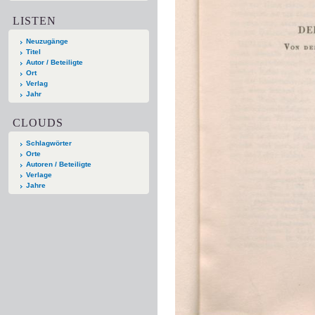
LISTEN
Neuzugänge
Titel
Autor / Beteiligte
Ort
Verlag
Jahr
CLOUDS
Schlagwörter
Orte
Autoren / Beteiligte
Verlage
Jahre