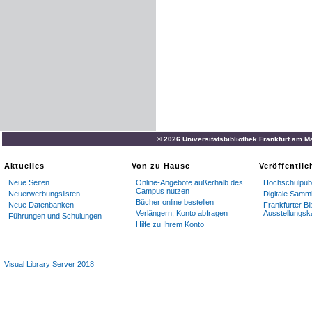
© 2026 Universitätsbibliothek Frankfurt am M
Aktuelles
Von zu Hause
Veröffentli
Neue Seiten
Online-Angebote außerhalb des
Hochschulpubl
Campus nutzen
Neuerwerbungslisten
Digitale Samm
Bücher online bestellen
Neue Datenbanken
Frankfurter Bi
Verlängern, Konto abfragen
Ausstellungsk
Führungen und Schulungen
Hilfe zu Ihrem Konto
Visual Library Server 2018