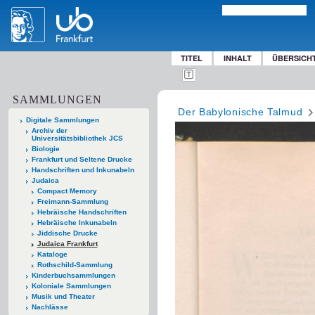
TITEL
INHALT
ÜBERSICH
SAMMLUNGEN
Der Babylonische Talmud
Digitale Sammlungen
Archiv der
Universitätsbibliothek JCS
Biologie
Frankfurt und Seltene Drucke
Handschriften und Inkunabeln
Judaica
Compact Memory
Freimann-Sammlung
Hebräische Handschriften
Hebräische Inkunabeln
Jiddische Drucke
Judaica Frankfurt
Kataloge
Rothschild-Sammlung
Kinderbuchsammlungen
Koloniale Sammlungen
Musik und Theater
Nachlässe