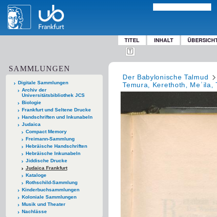
TITEL
INHALT
ÜBERSICH
SAMMLUNGEN
Der Babylonische Talmud
Digitale Sammlungen
Temura, Kerethoth, Meʿila,
Archiv der
Universitätsbibliothek JCS
Biologie
Frankfurt und Seltene Drucke
Handschriften und Inkunabeln
Judaica
Compact Memory
Freimann-Sammlung
Hebräische Handschriften
Hebräische Inkunabeln
Jiddische Drucke
Judaica Frankfurt
Kataloge
Rothschild-Sammlung
Kinderbuchsammlungen
Koloniale Sammlungen
Musik und Theater
Nachlässe