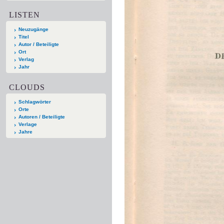
LISTEN
Neuzugänge
Titel
Autor / Beteiligte
Ort
Verlag
Jahr
CLOUDS
Schlagwörter
Orte
Autoren / Beteiligte
Verlage
Jahre