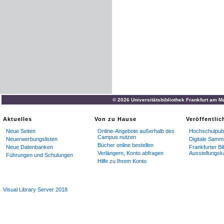
© 2026 Universitätsbibliothek Frankfurt am M
Aktuelles
Von zu Hause
Veröffentli
Neue Seiten
Online-Angebote außerhalb des
Hochschulpubl
Campus nutzen
Neuerwerbungslisten
Digitale Samm
Bücher online bestellen
Neue Datenbanken
Frankfurter Bi
Verlängern, Konto abfragen
Ausstellungsk
Führungen und Schulungen
Hilfe zu Ihrem Konto
Visual Library Server 2018