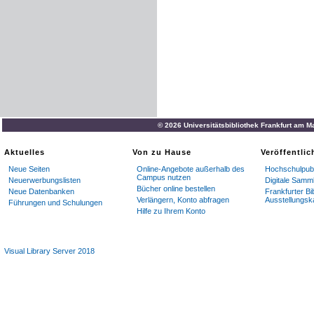
© 2026 Universitätsbibliothek Frankfurt am M
Aktuelles
Von zu Hause
Veröffentli
Neue Seiten
Online-Angebote außerhalb des
Hochschulpubl
Campus nutzen
Neuerwerbungslisten
Digitale Samm
Bücher online bestellen
Neue Datenbanken
Frankfurter Bi
Verlängern, Konto abfragen
Ausstellungsk
Führungen und Schulungen
Hilfe zu Ihrem Konto
Visual Library Server 2018