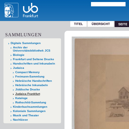
TITEL
ÜBERSICHT
SEITE
SAMMLUNGEN
Digitale Sammlungen
Archiv der
Universitätsbibliothek JCS
Biologie
Frankfurt und Seltene Drucke
Handschriften und Inkunabeln
Judaica
Compact Memory
Freimann-Sammlung
Hebräische Handschriften
Hebräische Inkunabeln
Jiddische Drucke
Judaica Frankfurt
Kataloge
Rothschild-Sammlung
Kinderbuchsammlungen
Koloniale Sammlungen
Musik und Theater
Nachlässe