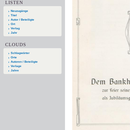
LISTEN
Neuzugänge
Titel
Autor / Beteiligte
Ort
Verlag
Jahr
CLOUDS
Schlagwörter
Orte
Autoren / Beteiligte
Verlage
Jahre