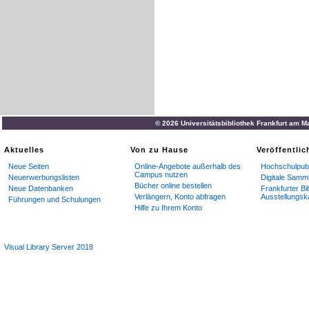
© 2026 Universitätsbibliothek Frankfurt am M
Aktuelles
Von zu Hause
Veröffentli
Neue Seiten
Online-Angebote außerhalb des
Hochschulpubl
Campus nutzen
Neuerwerbungslisten
Digitale Samm
Bücher online bestellen
Neue Datenbanken
Frankfurter Bi
Verlängern, Konto abfragen
Ausstellungsk
Führungen und Schulungen
Hilfe zu Ihrem Konto
Visual Library Server 2018