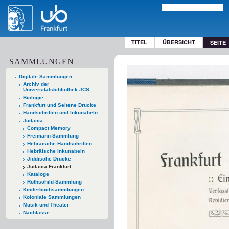
TITEL
ÜBERSICHT
SEITE
SAMMLUNGEN
Digitale Sammlungen
Archiv der
Universitätsbibliothek JCS
Biologie
Frankfurt und Seltene Drucke
Handschriften und Inkunabeln
Judaica
Compact Memory
Freimann-Sammlung
Hebräische Handschriften
Hebräische Inkunabeln
Jiddische Drucke
Judaica Frankfurt
Kataloge
Rothschild-Sammlung
Kinderbuchsammlungen
Koloniale Sammlungen
Musik und Theater
Nachlässe