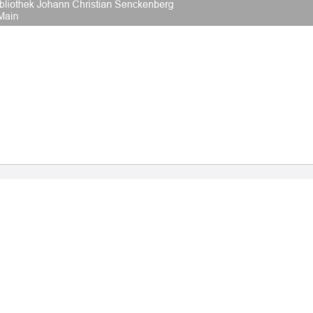
2026 Universitätsbibliothek Frankfurt am Main
|
Rechtliche Hinweise
|
Datenschutz
|
Impres
Hause
Veröffentlichungen
Bibliographien
ngebote außerhalb des
Hochschulpublikationen
Bibliographie der deutsch