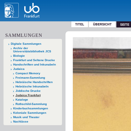
TITEL
ÜBERSICHT
SEITE
SAMMLUNGEN
Digitale Sammlungen
Archiv der
Universitätsbibliothek JCS
Biologie
Frankfurt und Seltene Drucke
Handschriften und Inkunabeln
Judaica
Compact Memory
Freimann-Sammlung
Hebräische Handschriften
Hebräische Inkunabeln
Jiddische Drucke
Judaica Frankfurt
Kataloge
Rothschild-Sammlung
Kinderbuchsammlungen
Koloniale Sammlungen
Musik und Theater
Nachlässe