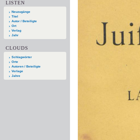
LISTEN
Neuzugänge
Titel
Autor / Beteiligte
Ort
Verlag
Jahr
CLOUDS
Schlagwörter
Orte
Autoren / Beteiligte
Verlage
Jahre