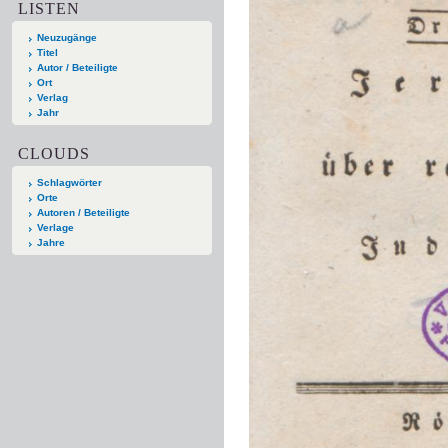
LISTEN
Neuzugänge
Titel
Autor / Beteiligte
Ort
Verlag
Jahr
CLOUDS
Schlagwörter
Orte
Autoren / Beteiligte
Verlage
Jahre