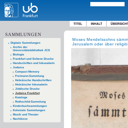
TITEL
INHALT
ÜBERSICH
SAMMLUNGEN
Moses Mendelssohns sämmt
Digitale Sammlungen
Jerusalem oder über relig
Archiv der
Universitätsbibliothek JCS
Biologie
Frankfurt und Seltene Drucke
Handschriften und Inkunabeln
Judaica
Compact Memory
Freimann-Sammlung
Hebräische Handschriften
Hebräische Inkunabeln
Jiddische Drucke
Judaica Frankfurt
Kataloge
Rothschild-Sammlung
Kinderbuchsammlungen
Koloniale Sammlungen
Musik und Theater
Nachlässe