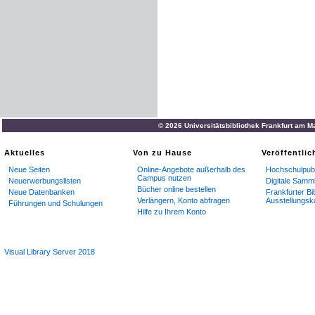
© 2026 Universitätsbibliothek Frankfurt am M
Aktuelles
Von zu Hause
Veröffentli
Neue Seiten
Online-Angebote außerhalb des
Hochschulpubl
Campus nutzen
Neuerwerbungslisten
Digitale Samm
Bücher online bestellen
Neue Datenbanken
Frankfurter Bi
Verlängern, Konto abfragen
Ausstellungsk
Führungen und Schulungen
Hilfe zu Ihrem Konto
Visual Library Server 2018