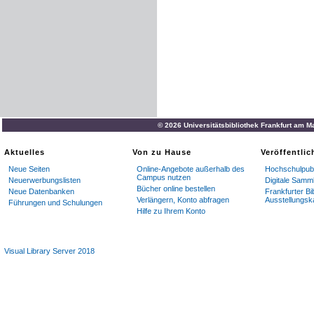
© 2026 Universitätsbibliothek Frankfurt am M
Aktuelles
Von zu Hause
Veröffentli
Neue Seiten
Online-Angebote außerhalb des
Hochschulpubl
Campus nutzen
Neuerwerbungslisten
Digitale Samm
Bücher online bestellen
Neue Datenbanken
Frankfurter Bi
Verlängern, Konto abfragen
Ausstellungsk
Führungen und Schulungen
Hilfe zu Ihrem Konto
Visual Library Server 2018