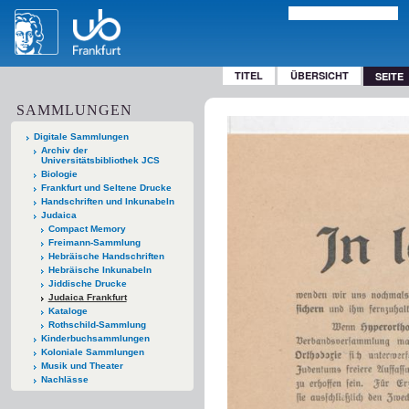
TITEL
ÜBERSICHT
SEITE
SAMMLUNGEN
Digitale Sammlungen
Archiv der
Universitätsbibliothek JCS
Biologie
Frankfurt und Seltene Drucke
Handschriften und Inkunabeln
Judaica
Compact Memory
Freimann-Sammlung
Hebräische Handschriften
Hebräische Inkunabeln
Jiddische Drucke
Judaica Frankfurt
Kataloge
Rothschild-Sammlung
Kinderbuchsammlungen
Koloniale Sammlungen
Musik und Theater
Nachlässe